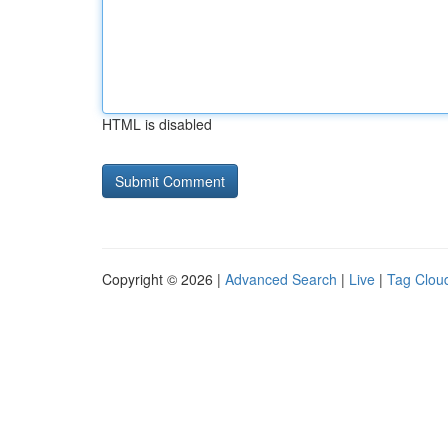
HTML is disabled
Copyright © 2026 |
Advanced Search
|
Live
|
Tag Clou