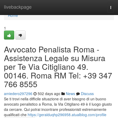
Home
livebackpage
Togg
navi
Home
1
Avvocato Penalista Roma -
Assistenza Legale su Misura
per Te Via Citigliano 49.
00146. Roma RM Tel: +39 347
766 8555
amiedero297296
502 days ago
News
Discuss
Se ti trovi nella difficile situazione di aver bisogno di un buono
avvocato penalistico a Roma, la Via Citigliano 49 è il luogo giusto
da cercare. Qui potrai incontrare professionisti estremamente
qualificati che
https://geralduqhp296958.atualblog.com/profile