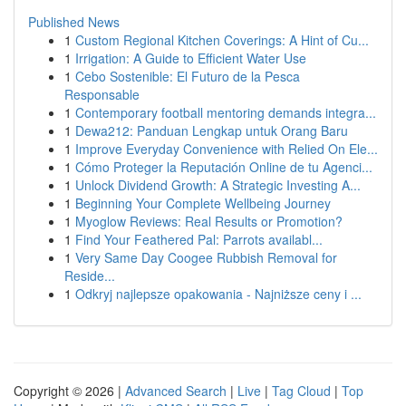
Published News
1
Custom Regional Kitchen Coverings: A Hint of Cu...
1
Irrigation: A Guide to Efficient Water Use
1
Cebo Sostenible: El Futuro de la Pesca
Responsable
1
Contemporary football mentoring demands integra...
1
Dewa212: Panduan Lengkap untuk Orang Baru
1
Improve Everyday Convenience with Relied On Ele...
1
Cómo Proteger la Reputación Online de tu Agenci...
1
Unlock Dividend Growth: A Strategic Investing A...
1
Beginning Your Complete Wellbeing Journey
1
Myoglow Reviews: Real Results or Promotion?
1
Find Your Feathered Pal: Parrots availabl...
1
Very Same Day Coogee Rubbish Removal for
Reside...
1
Odkryj najlepsze opakowania - Najniższe ceny i ...
Copyright © 2026 |
Advanced Search
|
Live
|
Tag Cloud
|
Top