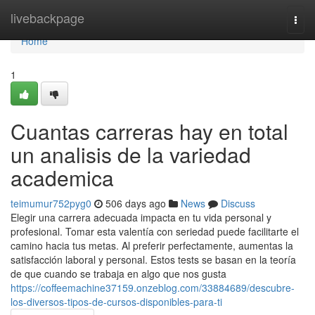
Home
livebackpage
Togg
navi
Home
1
Cuantas carreras hay en total
un analisis de la variedad
academica
teimumur752pyg0
506 days ago
News
Discuss
Elegir una carrera adecuada impacta en tu vida personal y
profesional. Tomar esta valentía con seriedad puede facilitarte el
camino hacia tus metas. Al preferir perfectamente, aumentas la
satisfacción laboral y personal. Estos tests se basan en la teoría
de que cuando se trabaja en algo que nos gusta
https://coffeemachine37159.onzeblog.com/33884689/descubre-
los-diversos-tipos-de-cursos-disponibles-para-ti