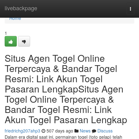
Home
livebackpage
Togg
navi
Home
1
Situs Agen Togel Online
Terpercaya & Bandar Togel
Resmi: Link Akun Togel
Pasaran LengkapSitus Agen
Togel Online Terpercaya &
Bandar Togel Resmi: Link
Akun Togel Pasaran Lengkap
friedrichg207ahp3
507 days ago
News
Discuss
Dalam era digital saat ini, permainan togel (toto gelap) telah