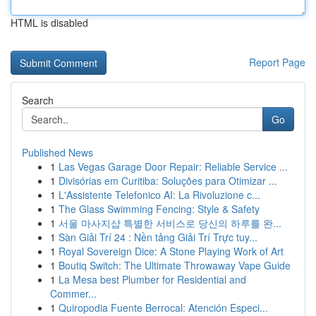
HTML is disabled
Report Page
Search
Go
Published News
1
Las Vegas Garage Door Repair: Reliable Service ...
1
Divisórias em Curitiba: Soluções para Otimizar ...
1
L'Assistente Telefonico AI: La Rivoluzione c...
1
The Glass Swimming Fencing: Style & Safety
1
서울 마사지샵 특별한 서비스로 당신의 하루를 완...
1
Sàn Giải Trí 24 : Nền tảng Giải Trí Trực tuy...
1
Royal Sovereign Dice: A Stone Playing Work of Art
1
Boutiq Switch: The Ultimate Throwaway Vape Guide
1
La Mesa best Plumber for Residential and
Commer...
1
Quiropodia Fuente Berrocal: Atención Especi...