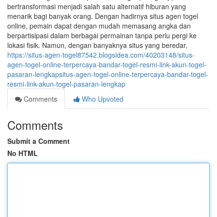
bertransformasi menjadi salah satu alternatif hiburan yang
menarik bagi banyak orang. Dengan hadirnya situs agen togel
online, pemain dapat dengan mudah memasang angka dan
berpartisipasi dalam berbagai permainan tanpa perlu pergi ke
lokasi fisik. Namun, dengan banyaknya situs yang beredar,
https://situs-agen-togel87542.blogsidea.com/40203148/situs-
agen-togel-online-terpercaya-bandar-togel-resmi-link-akun-togel-
pasaran-lengkapsitus-agen-togel-online-terpercaya-bandar-togel-
resmi-link-akun-togel-pasaran-lengkap
Comments
Who Upvoted
Comments
Submit a Comment
No HTML