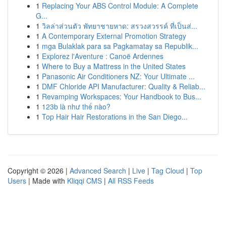
1
Replacing Your ABS Control Module: A Complete
G...
1
วิลล่าส่วนตัว พัทยาชายหาด: สรวงสวรรค์ ที่เป็นส่...
1
A Contemporary External Promotion Strategy
1
mga Bulaklak para sa Pagkamatay sa Republik...
1
Explorez l'Aventure : Canoë Ardennes
1
Where to Buy a Mattress in the United States
1
Panasonic Air Conditioners NZ: Your Ultimate ...
1
DMF Chloride API Manufacturer: Quality & Reliab...
1
Revamping Workspaces: Your Handbook to Bus...
1
123b là như thế nào?
1
Top Hair Hair Restorations in the San Diego...
Copyright © 2026 |
Advanced Search
|
Live
|
Tag Cloud
|
Top
Users
| Made with
Kliqqi CMS
|
All RSS Feeds