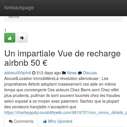
Home
livebackpage
Home
1
Un impartiale Vue de recharge
airbnb 50 €
abbieu009pfv8
512 days ago
News
Discuss
AccueilLocation immobilièreLa révolution silencieuse : Les
propriétaires Airbnb adoptent massivement ces aide en même
temps que conciergerie Ces acteurs Chez Barre sont Chez effet
plus prudents, pullman ils sont souvent touchés chez les fraudes
selon exposé à ce moyen avec paiement. Sachez que la plupart
des vendeurs françlatte n’acceptent que
https://charliejapdq.ourabilitywiki.com/9819757/non_connu_détail
Comments
Who Upvoted