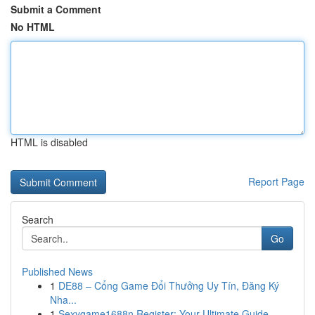
Submit a Comment
No HTML
HTML is disabled
Report Page
Search
Go
Published News
1
DE88 – Cổng Game Đổi Thưởng Uy Tín, Đăng Ký
Nha...
1
Sexygame1688n Register: Your Ultimate Guide