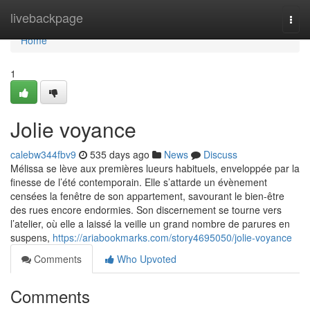
Home
livebackpage
Togg
navi
Home
1
Jolie voyance
calebw344fbv9
535 days ago
News
Discuss
Mélissa se lève aux premières lueurs habituels, enveloppée par la
finesse de l’été contemporain. Elle s’attarde un évènement
censées la fenêtre de son appartement, savourant le bien-être
des rues encore endormies. Son discernement se tourne vers
l’atelier, où elle a laissé la veille un grand nombre de parures en
suspens,
https://ariabookmarks.com/story4695050/jolie-voyance
Comments
Who Upvoted
Comments