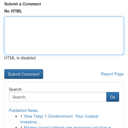
Submit a Comment
No HTML
HTML is disabled
Report Page
Search
Go
Published News
1
View Talay 7 Condominium: Your Coastal
Investme...
1
Modern travel patterns are improving just how w...