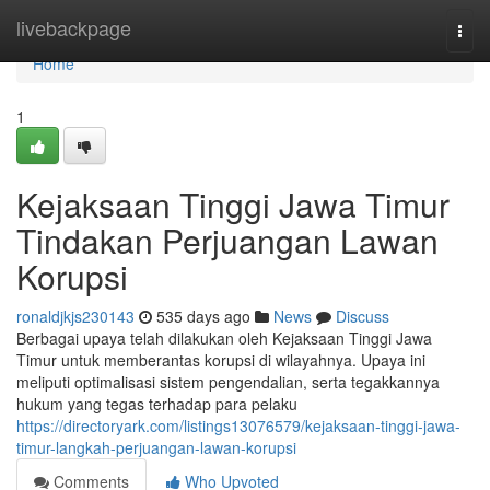
Home
livebackpage
Togg
navi
Home
1
Kejaksaan Tinggi Jawa Timur
Tindakan Perjuangan Lawan
Korupsi
ronaldjkjs230143
535 days ago
News
Discuss
Berbagai upaya telah dilakukan oleh Kejaksaan Tinggi Jawa
Timur untuk memberantas korupsi di wilayahnya. Upaya ini
meliputi optimalisasi sistem pengendalian, serta tegakkannya
hukum yang tegas terhadap para pelaku
https://directoryark.com/listings13076579/kejaksaan-tinggi-jawa-
timur-langkah-perjuangan-lawan-korupsi
Comments
Who Upvoted