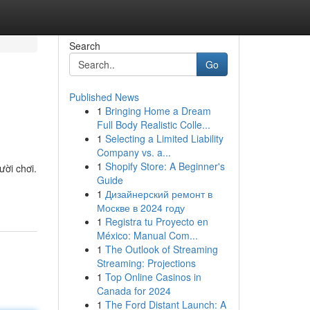
Search
Go
Published News
1
Bringing Home a Dream
Full Body Realistic Colle...
1
Selecting a Limited Liability
Company vs. a...
1
Shopify Store: A Beginner's
ười chơi.
Guide
1
Дизайнерский ремонт в
Москве в 2024 году
1
Registra tu Proyecto en
México: Manual Com...
1
The Outlook of Streaming
Streaming: Projections
1
Top Online Casinos in
Canada for 2024
1
The Ford Distant Launch: A