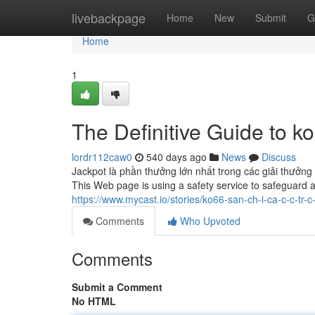
Home
livebackpage
Home
New
Submit
G
Home
1
The Definitive Guide to k
lordr112caw0
540 days ago
News
Discuss
Jackpot là phần thưởng lớn nhất trong các giải thưởng 
This Web page is using a safety service to safeguard 
https://www.mycast.io/stories/ko66-san-ch-i-ca-c-c-tr-
Comments
Who Upvoted
Comments
Submit a Comment
No HTML