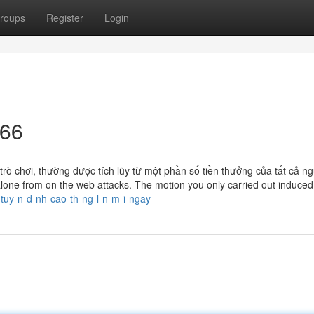
roups
Register
Login
o66
trò chơi, thường được tích lũy từ một phần số tiền thưởng của tất cả ng
alone from on the web attacks. The motion you only carried out induced
c-tuy-n-d-nh-cao-th-ng-l-n-m-i-ngay