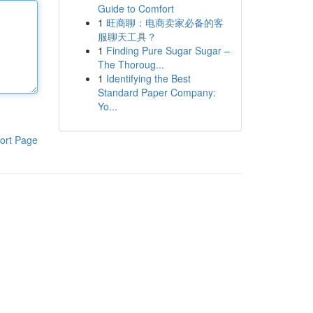
Guide to Comfort
1
旺商聊：电商卖家必备的客
服聊天工具？
1
Finding Pure Sugar Sugar –
The Thoroug...
1
Identifying the Best
Standard Paper Company:
Yo...
ort Page