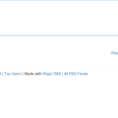
Rep
d
|
Top Users
| Made with
Kliqqi CMS
|
All RSS Feeds