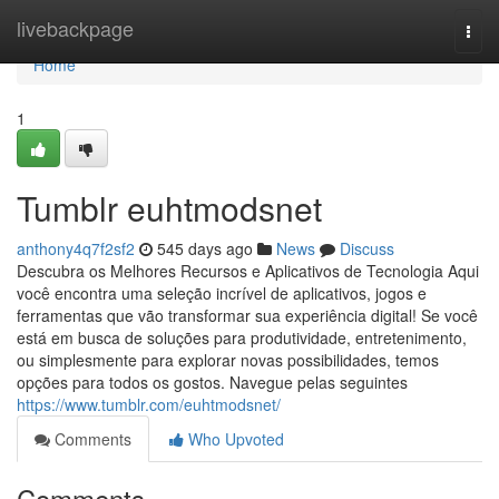
Home
livebackpage
Togg
navi
Home
1
Tumblr euhtmodsnet
anthony4q7f2sf2
545 days ago
News
Discuss
Descubra os Melhores Recursos e Aplicativos de Tecnologia Aqui
você encontra uma seleção incrível de aplicativos, jogos e
ferramentas que vão transformar sua experiência digital! Se você
está em busca de soluções para produtividade, entretenimento,
ou simplesmente para explorar novas possibilidades, temos
opções para todos os gostos. Navegue pelas seguintes
https://www.tumblr.com/euhtmodsnet/
Comments
Who Upvoted
Comments