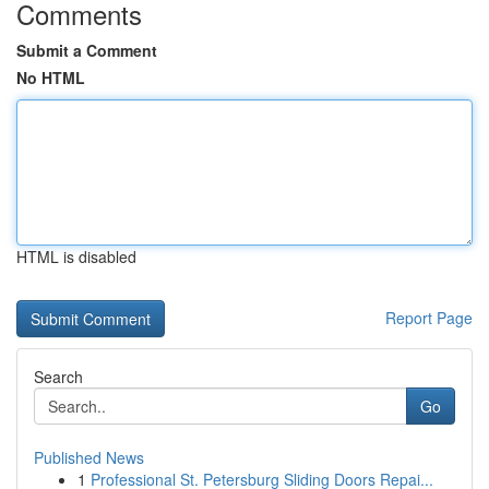
Comments
Submit a Comment
No HTML
HTML is disabled
Report Page
Search
Go
Published News
1
Professional St. Petersburg Sliding Doors Repai...