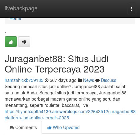
Home
livebackpage
Togg
navi
Home
1
Juraganbet88: Situs Judi
Online Terpercaya 2023
hamzahickb759185
567 days ago
News
Discuss
Sedang mencari situs judi online? Juraganbet88 adalah salah
satu untuk Anda. Sebagai situs judi terpercaya, Juraganbet88
menawarkan berbagai macam game online yang seru dan
menantang, seperti roulette, baccarat, live
https://flynntxop954130.answerblogs.com/32643512/juraganbet88-
platform-judi-online-terbaik-2025
Comments
Who Upvoted