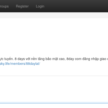
roups
Register
Login
í trực tuyến. 8 days với nền tảng bảo mật cao, 8day com đăng nhập giao 
7sky.life/members/88daylat/