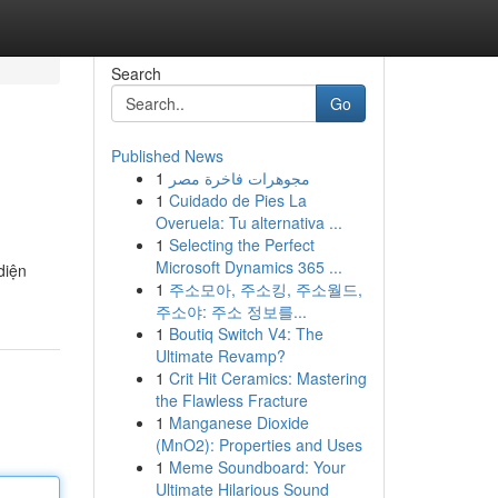
Search
Go
Published News
1
مجوهرات فاخرة مصر
1
Cuidado de Pies La
Overuela: Tu alternativa ...
1
Selecting the Perfect
Microsoft Dynamics 365 ...
diện
1
주소모아, 주소킹, 주소월드,
주소야: 주소 정보를...
1
Boutiq Switch V4: The
Ultimate Revamp?
1
Crit Hit Ceramics: Mastering
the Flawless Fracture
1
Manganese Dioxide
(MnO2): Properties and Uses
1
Meme Soundboard: Your
Ultimate Hilarious Sound