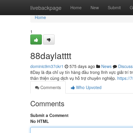
Home
livebackpage
Home
New
Submit
G
Home
1
88daylatttt
dominic9m37ckr1
575 days ago
News
Discuss
8Day là địa chỉ uy tín hàng đầu trong lĩnh vực giải tr
thân thiện cùng dịch vụ hỗ trợ chuyên nghiệp.
https://
Comments
Who Upvoted
Comments
Submit a Comment
No HTML