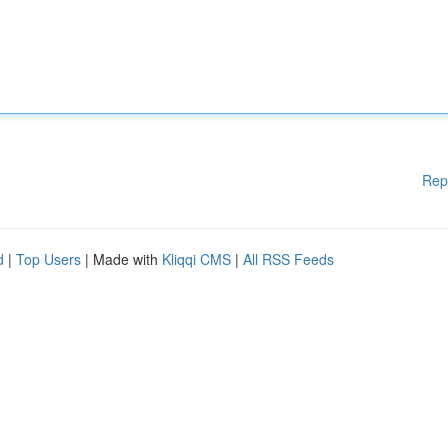
Rep
d
|
Top Users
| Made with
Kliqqi CMS
|
All RSS Feeds