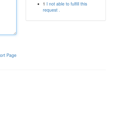
1
I not able to fulfill this
request .
ort Page