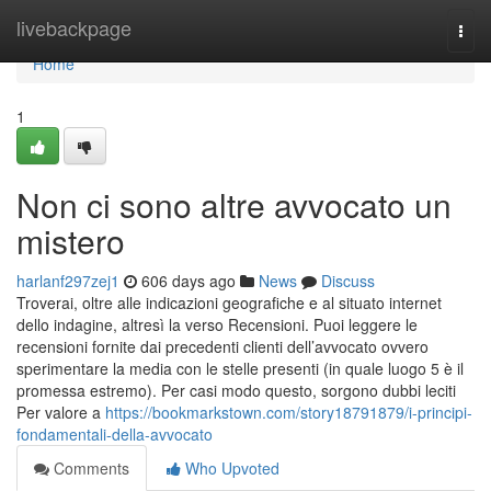
Home
livebackpage
Togg
navi
Home
1
Non ci sono altre avvocato un
mistero
harlanf297zej1
606 days ago
News
Discuss
Troverai, oltre alle indicazioni geografiche e al situato internet
dello indagine, altresì la verso Recensioni. Puoi leggere le
recensioni fornite dai precedenti clienti dell’avvocato ovvero
sperimentare la media con le stelle presenti (in quale luogo 5 è il
promessa estremo). Per casi modo questo, sorgono dubbi leciti
Per valore a
https://bookmarkstown.com/story18791879/i-principi-
fondamentali-della-avvocato
Comments
Who Upvoted