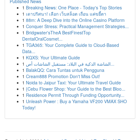
Published News
1
Breaking News: One Place - Today's Top Stories
1
เดาปริศนา! เลือก เว็บสล็อต เถื่อน แค่ขยี้ตา
1
88m: A Deep Dive into the Online Casino Platform
1
Conquer Stress: Practical Management Strategies...
1
Bridgwater'sTheA BestFinestTop
DentalOralCosmet...
1
TGA365: Your Complete Guide to Cloud-Based
Data...
1
KQXS: Your Ultimate Guide
1
الشاشة الذكية في البلاد: مستقبل الشاشات أص...
1
BalakQQ: Cara Tuntas untuk Pengguna
1
Cream888 Promotion Don't Miss Out!
1
Noida to Jaipur Taxi: Your Ultimate Travel Guide
1
{Cebu Flower Shop: Your Guide to the Best Bloo...
1
Residence Permit Through Funding Opportunity...
1
Unleash Power : Buy a Yamaha VF200 VMAX SHO
Today!