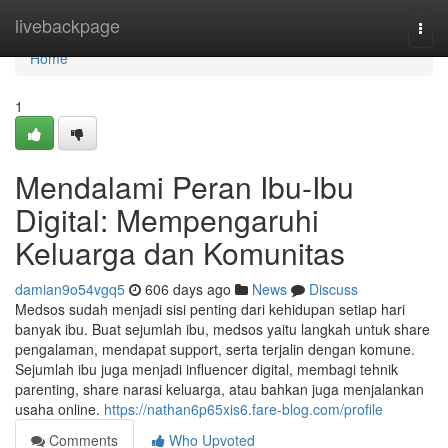
Home
livebackpage
Togg
navi
Home
1
Mendalami Peran Ibu-Ibu
Digital: Mempengaruhi
Keluarga dan Komunitas
damian9o54vgq5
606 days ago
News
Discuss
Medsos sudah menjadi sisi penting dari kehidupan setiap hari
banyak ibu. Buat sejumlah ibu, medsos yaitu langkah untuk share
pengalaman, mendapat support, serta terjalin dengan komune.
Sejumlah ibu juga menjadi influencer digital, membagi tehnik
parenting, share narasi keluarga, atau bahkan juga menjalankan
usaha online.
https://nathan6p65xis6.fare-blog.com/profile
Comments
Who Upvoted