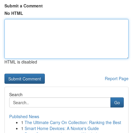
Submit a Comment
No HTML
HTML is disabled
Report Page
Search
Go
Published News
1
The Ultimate Carry On Collection: Ranking the Best
1
Smart Home Devices: A Novice's Guide