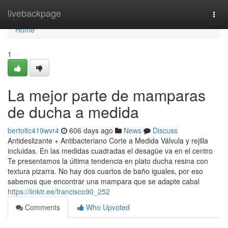
Home
livebackpage
Togg
navi
Home
1
La mejor parte de mamparas
de ducha a medida
bertoltc419wvr4
606 days ago
News
Discuss
Antideslizante + Antibacteriano Corte a Medida Válvula y rejilla
incluidas. En las medidas cuadradas el desagüe va en el centro
Te presentamos la última tendencia en plato ducha resina con
textura pizarra. No hay dos cuartos de baño iguales, por eso
sabemos que encontrar una mampara que se adapte cabal
https://linktr.ee/francisco90_252
Comments
Who Upvoted