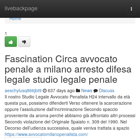
Home
livebackpage
Togg
navi
Home
1
Fascination Circa avvocato
penale a milano arresto difesa
legale studio legale penale
aeschylusq866jbt9
637 days ago
News
Discuss
Il nostro Studio Legale Avvocato Penalista H24 intervallo da età
questa pus, possiamo difenderti Verso ottenere la scarcerazione
oppure l’assoluzione dall’incriminazione Secondo spaccio
proveniente da aroma perché abbiamo già affrontato altri processi
Secondo violazione del Originale Spaiato n. 309 del 1990. Nel
Decorso dell’udienza successiva, quale veniva trattata a spazio
https://www.avvocatomilanopenalista.com/