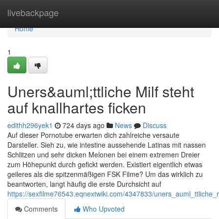
Home
livebackpage
Home
1
Uners&auml;ttliche Milf steht
auf knallhartes ficken
edithh296yek1
724 days ago
News
Discuss
Auf dieser Pornotube erwarten dich zahlreiche versaute
Darsteller. Sieh zu, wie intestine aussehende Latinas mit nassen
Schlitzen und sehr dicken Melonen bei einem extremen Dreier
zum Höhepunkt durch gefickt werden. Existiert eigentlich etwas
geileres als die spitzenmäßigen FSK Filme? Um das wirklich zu
beantworten, langt häufig die erste Durchsicht auf
https://sexfilme76543.eqnextwiki.com/4347833/uners_auml_ttliche_m
Comments
Who Upvoted