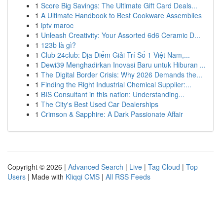
1
Score Big Savings: The Ultimate Gift Card Deals...
1
A Ultimate Handbook to Best Cookware Assemblies
1
iptv maroc
1
Unleash Creativity: Your Assorted 6d6 Ceramic D...
1
123b là gì?
1
Club 24club: Địa Điểm Giải Trí Số 1 Việt Nam,...
1
Dewi39 Menghadirkan Inovasi Baru untuk Hiburan ...
1
The Digital Border Crisis: Why 2026 Demands the...
1
Finding the Right Industrial Chemical Supplier:...
1
BIS Consultant in this nation: Understanding...
1
The City's Best Used Car Dealerships
1
Crimson & Sapphire: A Dark Passionate Affair
Copyright © 2026 |
Advanced Search
|
Live
|
Tag Cloud
|
Top
Users
| Made with
Kliqqi CMS
|
All RSS Feeds