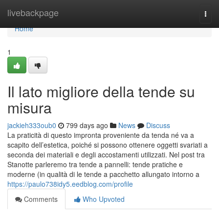
Home
livebackpage
Togg
navi
Home
1
Il lato migliore della tende su
misura
jackieh333oub0
799 days ago
News
Discuss
La praticità di questo impronta proveniente da tenda né va a
scapito dell’estetica, poiché si possono ottenere oggetti svariati a
seconda dei materiali e degli accostamenti utilizzati. Nel post tra
Stanotte parleremo tra tende a pannelli: tende pratiche e
moderne (in qualità di le tende a pacchetto allungato intorno a
https://paulo738idy5.eedblog.com/profile
Comments
Who Upvoted